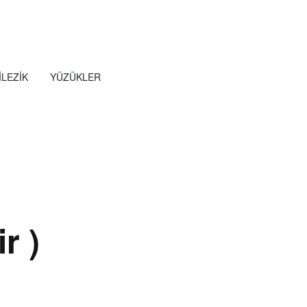
ILEZIK
YÜZÜKLER
r )