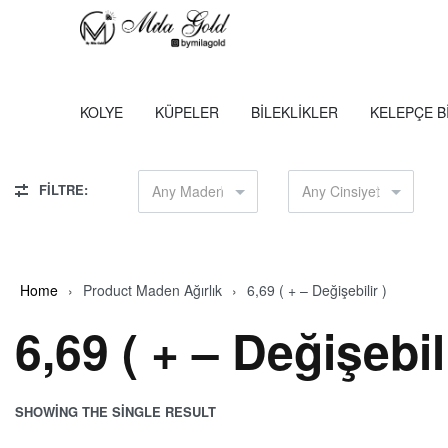
KOLYE
KÜPELER
BILEKLIKLER
KELEPÇE B
FİLTRE:
Any Maden
Any Cinsiyet
Home
›
Product Maden Ağırlık
›
6,69 ( + – Değişebilir )
6,69 ( + – Değişebili
SHOWING THE SINGLE RESULT