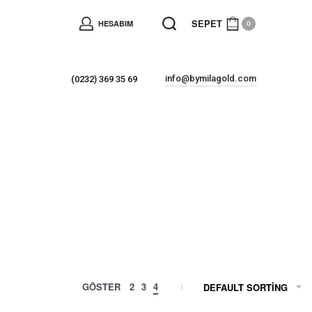
SEPET
HESABIM
0
info@bymilagold.com
(0232) 369 35 69
GÖSTER
2
3
4
DEFAULT SORTING