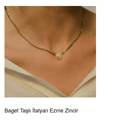
Baget Taşlı İtalyan Ezme Zincir
READ MORE
HIZLI GÖRÜNÜM