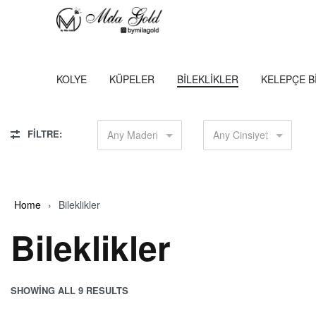
KOLYE
KÜPELER
BILEKLIKLER
KELEPÇE B
FİLTRE:
Any Maden
Any Cinsiyet
Home
›
Bileklikler
Bileklikler
SHOWING ALL 9 RESULTS