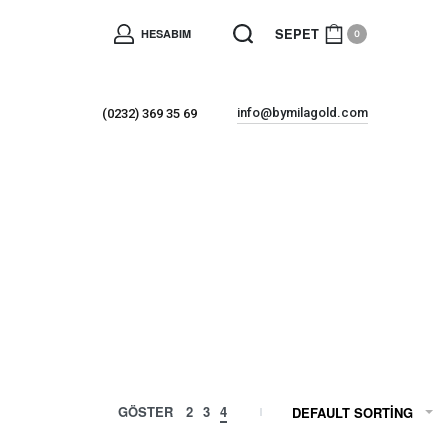
SEPET
HESABIM
0
info@bymilagold.com
(0232) 369 35 69
GÖSTER
2
3
4
DEFAULT SORTING