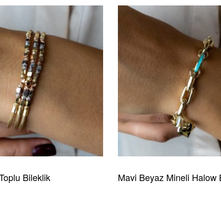
Toplu Bileklik
Mavi Beyaz Mineli Halow B
HIZLI GÖRÜNÜM
READ MORE
HIZLI GÖRÜNÜM