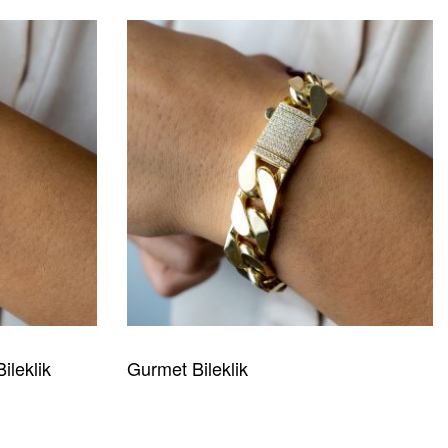
ileklik
Gurmet Bileklik
READ MORE
HIZLI GÖRÜNÜM