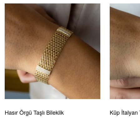
Hasır Örgü Taşlı Bileklik
Küp İtalyan 
READ MORE
HIZLI GÖRÜNÜM
READ MORE