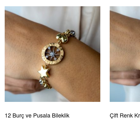
12 Burç ve Pusala Bileklik
Çift Renk Kr
READ MORE
HIZLI GÖRÜNÜM
READ MORE