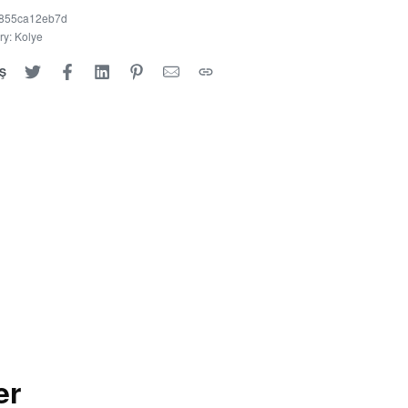
855ca12eb7d
ry:
Kolye
Ş
er