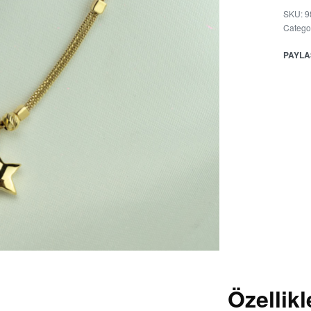
SKU:
9
Catego
PAYLA
Özellikl