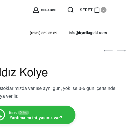
SEPET
HESABIM
0
info@bymilagold.com
(0232) 369 35 69
ldız Kolye
stoklarımızda var ise aynı gün, yok ise 3-5 gün içerisinde
a verilir.
Emre
Online
Yardıma mı ihtiyacınız var?